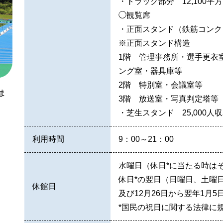
・トラック部分 12,100平
◯観覧席
・正面スタンド（鉄筋コンクリ
※正面スタンド構造
1階 管理事務所・選手更衣
ング室・器具庫等
2階 特別室・会議室等
ま
3階 放送室・写真判定塔等
・芝生スタンド 25,000人
利用時間
9：00～21：00
水曜日（休日*に当たる時は
休日*の翌日（日曜日、土曜
休館日
及び12月26日から翌年1月5
*国民の祝日に関する法律に