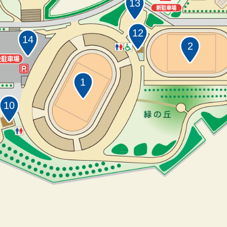
13
12
14
2
1
10