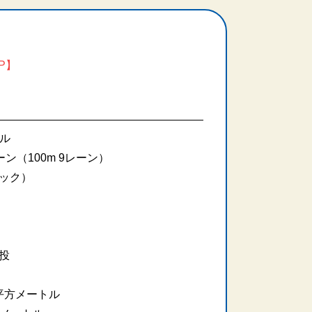
AP】
トル
ン（100m 9レーン）
ック）
投
0平方メートル