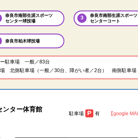
奈良市南部生涯スポーツ
奈良市南部生涯スポーツ
センター球技場
センターコート
奈良市柏木球技場
ー駐車場 一般／83台
場 北側駐車場（一般／30台、障がい者／2台） 南側駐車場
センター体育館
P
駐車場
有
【google M