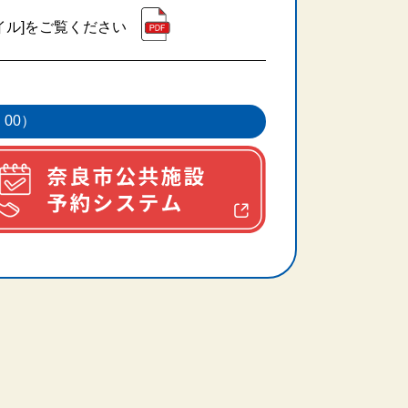
イル]をご覧ください
：00）