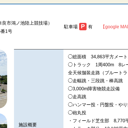
奈良市鴻ノ池陸上競技場）
P
駐車場
有
【google M
番1号
◯総面積 34,863平方メー
◯トラック 1周400m 8レー
全天候舗装走路（ブルートラ
◯走幅跳・三段跳・棒高跳
◯3,000m障害物競走設備
◯走高跳
◯ハンマー投・円盤投・やり
◯砲丸投
・フィールド芝生部 8,77
施設概要