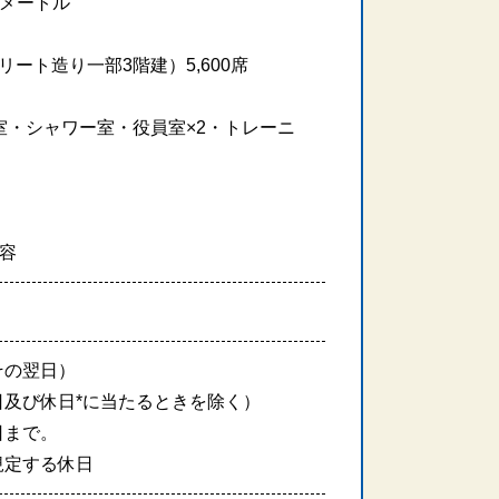
方メートル
ート造り一部3階建）5,600席
室・シャワー室・役員室×2・トレーニ
収容
その翌日）
日及び休日*に当たるときを除く）
日まで。
規定する休日